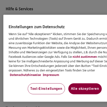
Hilfe & Services
E-Mail schreiben
Einstellungen zum Datenschutz
Schaden melden
Wenn Sie auf "Alle akzeptieren" klicken, stimmen Sie der Speicherung 
Erstkontaktinformationen
und ähnlichen Technologien (Tools) auf Ihrem Gerät zu. Dadurch ermö
eine zuverlässige Funktion der Website, die Analyse der Websitenutzun
EU-Offenlegungsvereinbarung
Messung von Marketingaktivitäten sowie die Möglichkeit, Ihnen persona
Inhalte und Werbeanzeigen zur Verfügung zu stellen, z.B. durch die N
Datenverarbeitung
Facebook Audiences oder Google Ads. Falls Sie
nicht zustimmen
möchten
keine für Sie maßgeschneiderte Anpassung und Werbung auf dieser Se
Das könnte Sie auch interessieren
Sie können Ihre Entscheidungen jederzeit über den Button "Tool-Eins
anpassen. Näheres zu den eingesetzten Tools finden Sie unter
Datenschutzhinweise
Impressum
Unsere Agentur
Standorte
Tool-Einstellungen
Alle akzeptieren
Kooperationspartner
Besondere Produkte